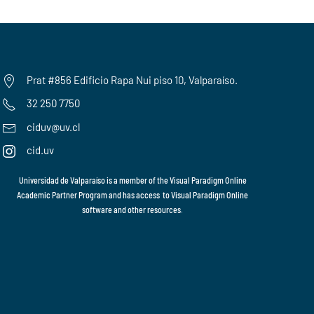
Prat #856 Edificio Rapa Nui piso 10, Valparaíso.
32 250 7750
ciduv@uv.cl
cid.uv
Universidad de Valparaíso is a member of the
Visual Paradigm Online
Academic Partner Program
and has access to
Visual Paradigm Online
software and other resources.