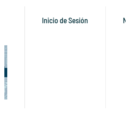
Inicio de Sesión
N
os