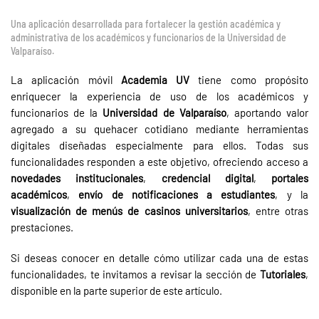
Una aplicación desarrollada para fortalecer la gestión académica y
administrativa de los académicos y funcionarios de la Universidad de
Valparaíso.
La aplicación móvil
Academia UV
tiene como propósito
enriquecer la experiencia de uso de los académicos y
funcionarios de la
Universidad de Valparaíso
, aportando valor
agregado a su quehacer cotidiano mediante herramientas
digitales diseñadas especialmente para ellos. Todas sus
funcionalidades responden a este objetivo, ofreciendo acceso a
novedades institucionales
,
credencial digital
,
portales
académicos
,
envío de notificaciones a estudiantes
, y la
visualización de menús de casinos universitarios
, entre otras
prestaciones.
Si deseas conocer en detalle cómo utilizar cada una de estas
funcionalidades, te invitamos a revisar la sección de
Tutoriales
,
disponible en la parte superior de este artículo.