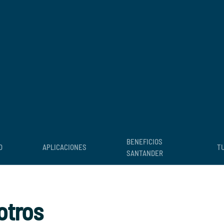
BENEFICIOS
O
APLICACIONES
TU
SANTANDER
otros