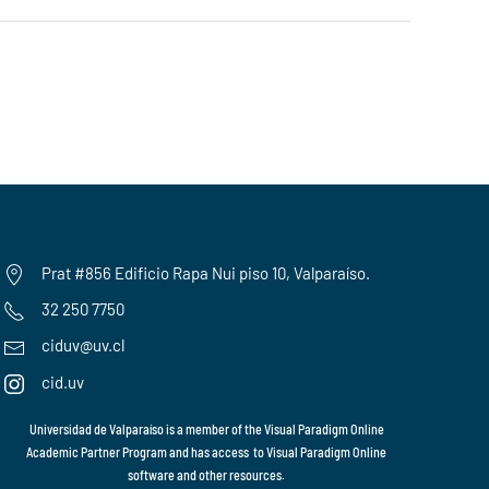
Prat #856 Edificio Rapa Nui piso 10, Valparaíso.
32 250 7750
ciduv@uv.cl
cid.uv
Universidad de Valparaíso is a member of the
Visual Paradigm Online
Academic Partner Program
and has access to
Visual Paradigm Online
software and other resources.