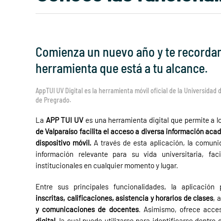
Comienza un nuevo año y te recorda
herramienta que está a tu alcance.
AppTUI UV Digital es la herramienta móvil oficial de la Universidad 
de Pregrado.
La
APP TUI UV
es una herramienta digital que permite a l
de Valparaíso
facilita el acceso a diversa información aca
dispositivo móvil.
A través de esta aplicación, la comuni
información relevante para su vida universitaria, fac
institucionales en cualquier momento y lugar.
Entre sus principales funcionalidades, la aplicación
inscritas, calificaciones, asistencia y horarios de clases
, 
y comunicaciones de docentes
. Asimismo, ofrece acce
digital
, la cual puede utilizarse para identificarse dentro d