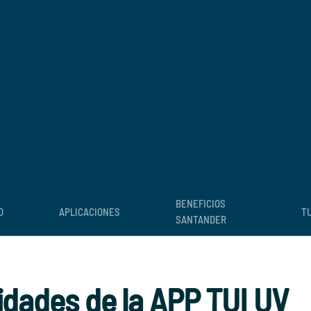
BENEFICIOS
O
APLICACIONES
TU
SANTANDER
idades de la APP TUI UV