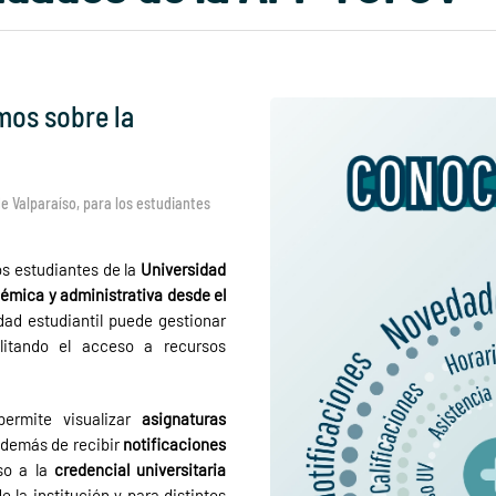
mos sobre la
de Valparaíso, para los estudiantes
os estudiantes de la
Universidad
démica y administrativa desde el
dad estudiantil puede gestionar
ilitando el acceso a recursos
 permite visualizar
asignaturas
además de recibir
notificaciones
so a la
credencial universitaria
e la institución y para distintos