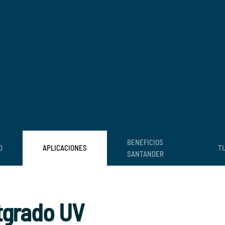
BENEFICIOS
O
APLICACIONES
TU
SANTANDER
tgrado UV