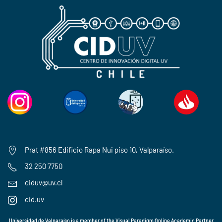
Prat #856 Edificio Rapa Nui piso 10, Valparaíso.
32 250 7750
ciduv@uv.cl
cid.uv
Universidad de Valparaíso is a member of the
Visual Paradigm Online Academic Partner